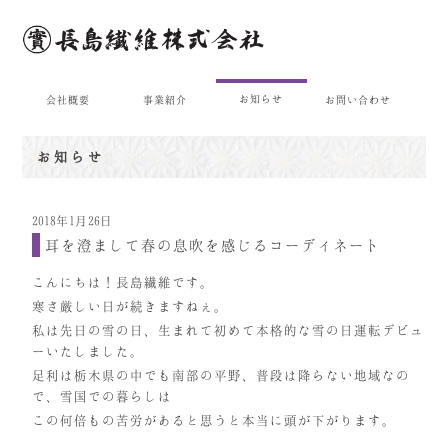
お知らせ
会社概要
事業紹介
お問い合わせ
お知らせ
2018年1月26日
耳を澄まして春の息吹を感じるコーディネート
こんにちは！長島繊維です。
寒さ厳しい日が続きますねぇ。
私は先日の雪の日、生まれて初めて本格的な雪の日運転デビュ
ーいたしました。
足利は栃木県の中でも南部の平野、普段は降らない地域なの
で、雪国での暮らしは
この何倍もの苦労があると思うと本当に頭が下がります。