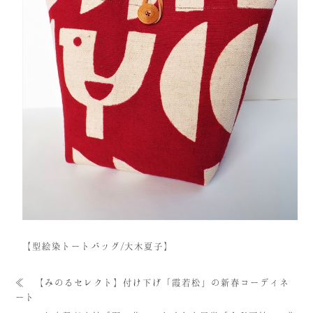
【型絵染トートバッグ/大木夏子】
≪
【みのるセレクト】付け下げ「霞若松」の新春コーディネ
ート