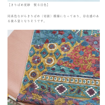
【きりばめ更紗 熨斗目色】
同系色ながらきりばめ（切嵌）模様になっており、存在感のあ
る後ろ姿となりそうです。