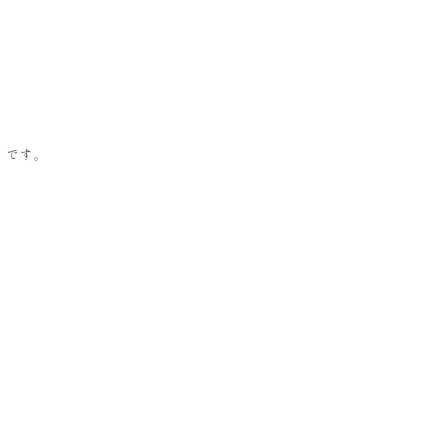
。
】です。