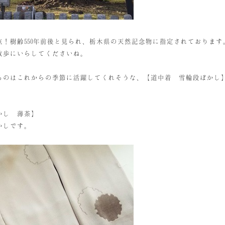
点！樹齢550年前後と見られ、栃木県の天然記念物に指定されております
散歩にいらしてくださいね。
るのはこれからの季節に活躍してくれそうな、【道中着 雪輪段ぼかし
かし 薄茶】
かしです。