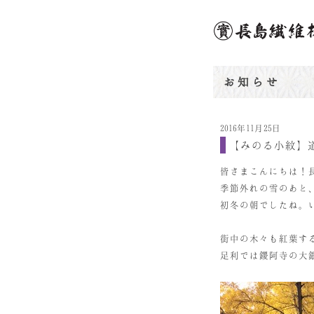
お知らせ
2016年11月25日
【みのる小紋】
皆さまこんにちは！
季節外れの雪のあと
初冬の朝でしたね。
街中の木々も紅葉す
足利では鑁阿寺の大