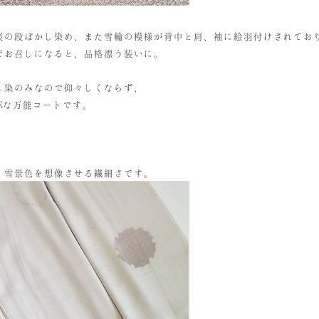
淡の段ぼかし染め、また雪輪の模様が背中と肩、袖に絵羽付けされてお
でお召しになると、品格漂う装いに。
し染のみなので仰々しくならず、
Kな万能コートです。
。雪景色を想像させる繊細さです。