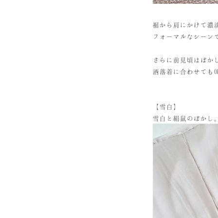
裾から肩にかけて濃
フォーマルなシーン
さらに前見頃はぼか
洒落着に合わせてもO
【雪白】
雪白と絹鼠のぼかし