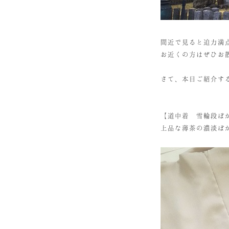
間近で見ると迫力満
お近くの方はぜひお
さて、本日ご紹介す
【道中着 雪輪段ぼ
上品な薄茶の濃淡ぼ