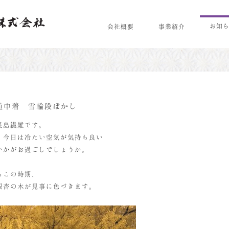
お知
会社概要
事業紹介
道中着 雪輪段ぼかし
長島繊維です。
、今日は冷たい空気が気持ち良い
いかがお過ごしでしょうか。
るこの時期、
銀杏の木が見事に色づきます。